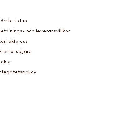
Första sidan
Betalnings- och leveransvillkor
Kontakta oss
Återförsäljare
Kakor
Integritetspolicy